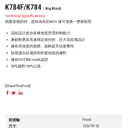
K784F/K784
Big Block
Technical Specifications
熱愛冒險的你，趕快為你的ADV 速可達換一雙新鞋吧
花紋設計提供各種地形所需的制動力
兼顧耐磨及高速穩定操控的，巨大花紋塊設計
擁有高強度的胎體，能夠提升抗衝擊性
採用適合於濕滑和乾硬地形的膠料
擁有DOT和E-mark認證
50%越野/50%公路
[ShareThisPost]
Front
120/70-12